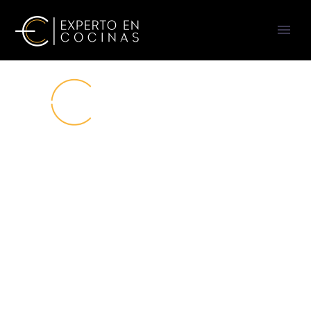
Enlaces importantes
Terminos y Condiciones
Aviso de Privacidad
Teléfono
3335596659
contacto@expertoencocinas.com