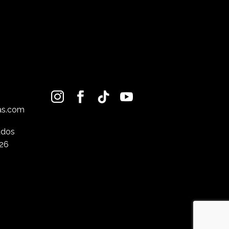
as.com
ados
26